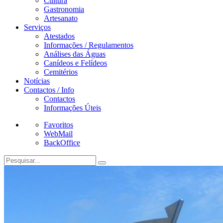
Cultura
Gastronomia
Artesanato
Serviços
Atestados
Informações / Regulamentos
Análises das Águas
Canídeos e Felídeos
Cemitérios
Notícias
Contactos / Info
Contactos
Informações Úteis
Favoritos
WebMail
BackOffice