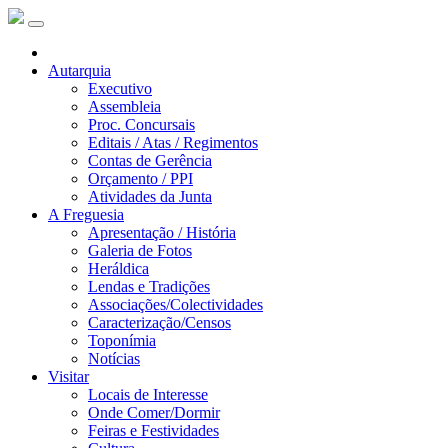
Autarquia
Executivo
Assembleia
Proc. Concursais
Editais / Atas / Regimentos
Contas de Gerência
Orçamento / PPI
Atividades da Junta
A Freguesia
Apresentação / História
Galeria de Fotos
Heráldica
Lendas e Tradições
Associações/Colectividades
Caracterização/Censos
Toponímia
Notícias
Visitar
Locais de Interesse
Onde Comer/Dormir
Feiras e Festividades