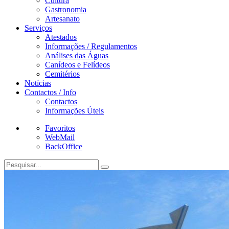
Cultura
Gastronomia
Artesanato
Serviços
Atestados
Informações / Regulamentos
Análises das Águas
Canídeos e Felídeos
Cemitérios
Notícias
Contactos / Info
Contactos
Informações Úteis
Favoritos
WebMail
BackOffice