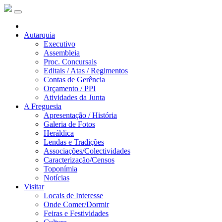
Autarquia
Executivo
Assembleia
Proc. Concursais
Editais / Atas / Regimentos
Contas de Gerência
Orçamento / PPI
Atividades da Junta
A Freguesia
Apresentação / História
Galeria de Fotos
Heráldica
Lendas e Tradições
Associações/Colectividades
Caracterização/Censos
Toponímia
Notícias
Visitar
Locais de Interesse
Onde Comer/Dormir
Feiras e Festividades