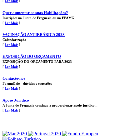
[
Ler Mais
]
Quer aumentar as suas Habilitações?
Inscrições na Junta de Freguesia ou na EPAMG
[
Ler Mais
]
VACINAÇÃO ANTIRRÁBICA 2023
Calendarização
[
Ler Mais
]
EXPOSIÇÃO DO ORÇAMENTO
EXPOSIÇÃO DO ORÇAMENTO PARA 2023
[
Ler Mais
]
Contacte-nos
Formulário - dúvidas e sugestões
[
Ler Mais
]
Apoio Jurídico
A Junta de Freguesia continua a proporcionar apoio jurídico...
[
Ler Mais
]