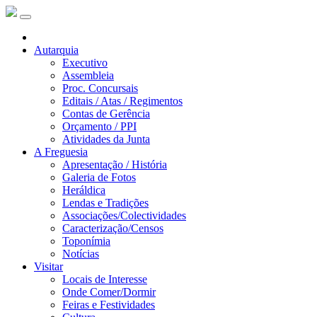
Autarquia
Executivo
Assembleia
Proc. Concursais
Editais / Atas / Regimentos
Contas de Gerência
Orçamento / PPI
Atividades da Junta
A Freguesia
Apresentação / História
Galeria de Fotos
Heráldica
Lendas e Tradições
Associações/Colectividades
Caracterização/Censos
Toponímia
Notícias
Visitar
Locais de Interesse
Onde Comer/Dormir
Feiras e Festividades