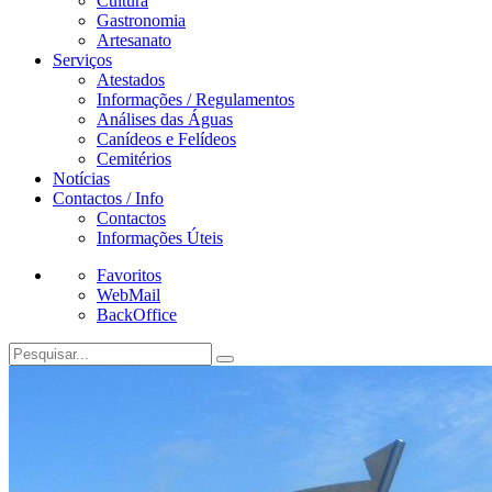
Cultura
Gastronomia
Artesanato
Serviços
Atestados
Informações / Regulamentos
Análises das Águas
Canídeos e Felídeos
Cemitérios
Notícias
Contactos / Info
Contactos
Informações Úteis
Favoritos
WebMail
BackOffice